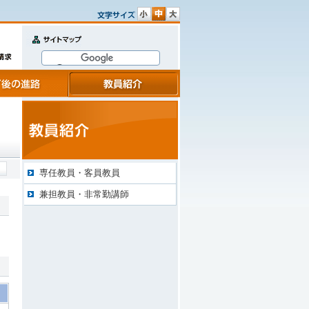
文
文
文
字
字
字
サ
サ
サ
サイトマップ
イ
イ
イ
ズ
ズ
ズ
小
中
大
教員紹介
専任教員・客員教員
兼担教員・非常勤講師