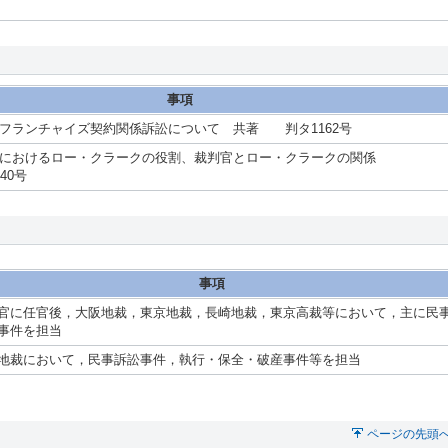
事項
フランチャイズ契約関係訴訟について 共著 判タ1162号
におけるロー・クラークの役割、裁判官とロー・クラークの関係
40号
事項
官に任官後，大阪地裁，東京地裁，長崎地裁，東京高裁等において，主に民
事件を担当
地裁において，民事訴訟事件，執行・保全・破産事件等を担当
ページの先頭