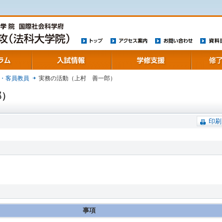
トップ
アクセス案内
お問い合わせ
資料請求
入試情報
学修支援
キャリア
・客員教員
実務の活動（上村 善一郎）
郎）
印刷
事項