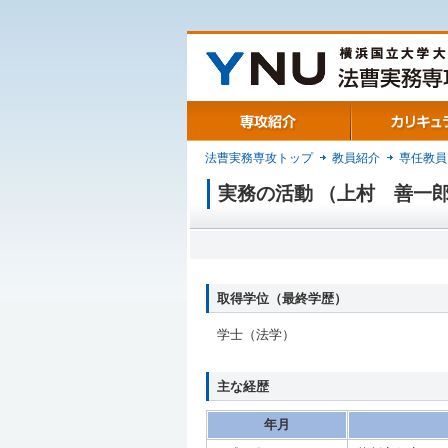
専攻紹介
カリキュラム
法曹実務専攻トップ
教員紹介
専任教員
実務の活動 （上村 善一
取得学位（最終学歴）
学士（法学）
主な経歴
年月