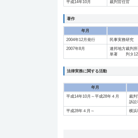
平成14年10月
裁判官任官
著作
年月
2004年12月発行
民事実務研究 
2007年8月
連邦地方裁判所
単著 判タ12
法律実務に関する活動
年月
平成14年10月～平成28年４月
裁判
訴訟
平成28年４月～
横浜